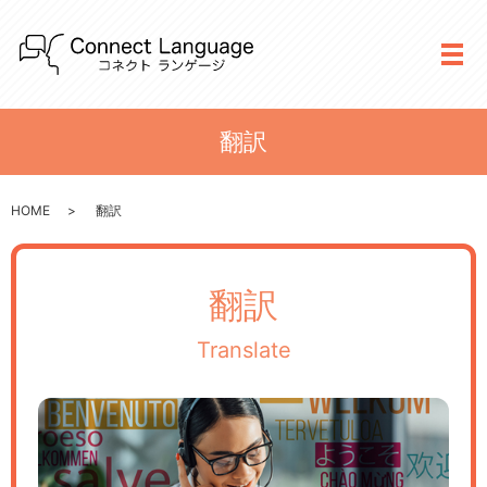
メ
翻訳
HOME
翻訳
翻訳
Translate